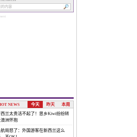
ment
HOT NEWS
今天
昨天
本周
新西兰太贵活不起了！思乡Kiwi纷纷转
投澳洲怀抱
民航局怒了：外国游客在新西兰这么
干，不OK！