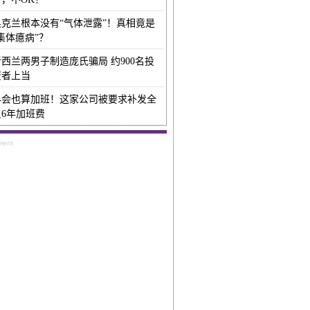
奥克兰根本没有“气体泄露”！真相竟是
集体癔病”？
新西兰两男子制造庞氏骗局 约900名投
资者上当
早会也算加班！这家公司被要求补发全
员6年加班费
ment