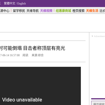
三
繁體中文
/
English
|
|
房源中心
留学移民
天维导航
天维视频
纽惠康商城
橙页搜索
天维生活
比
▼ Advertise
时可能倒塌 目击者称顶层有亮光
06-14 16:57:00 阅读:
来源:综合
橙页搜索 