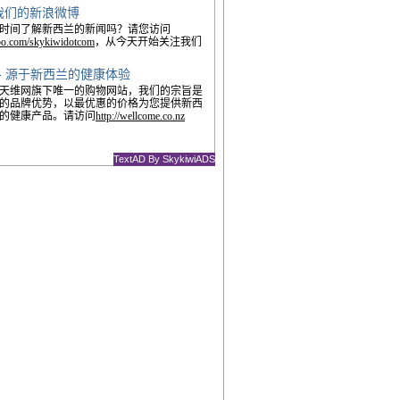
ow我们的新浪微博
时间了解新西兰的新闻吗？请您访问
ibo.com/skykiwidotcom
，从今天开始关注我们
- 源于新西兰的健康体验
天维网旗下唯一的购物网站，我们的宗旨是
的品牌优势，以最优惠的价格为您提供新西
的健康产品。请访问
http://wellcome.co.nz
TextAD By SkykiwiADS