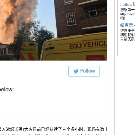
Foll
您想第一
http://we
吧！
纽惠康 
纽惠康是
利用我们
兰最优质
吸入浓烟送医]大火目前已经持续了三个多小时，现场有数十